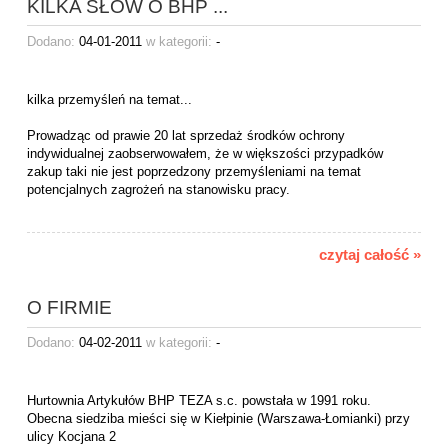
KILKA SŁÓW O BHP ...
Dodano:
04-01-2011
w kategorii:
-
kilka przemyśleń na temat...
Prowadząc od prawie 20 lat sprzedaż środków ochrony
indywidualnej zaobserwowałem, że w większości przypadków
zakup taki nie jest poprzedzony przemyśleniami na temat
potencjalnych zagrożeń na stanowisku pracy.
czytaj całość »
O FIRMIE
Dodano:
04-02-2011
w kategorii:
-
Hurtownia Artykułów BHP TEZA s.c. powstała w 1991 roku.
Obecna siedziba mieści się w Kiełpinie (Warszawa-Łomianki) przy
ulicy Kocjana 2