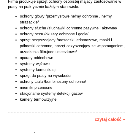
Firma produkuje sprzęt ochrony osobistej majacy zastosowanie w
pracy na praktycznie każdym stanowisku:
ochrony głowy /przemysłowe hełmy ochronne , hełmy
strażackie/
ochrony słuchu /słuchawki ochronne pasywne i aktywne/
ochrony oczu /okulary ochronne i gogle/
sprzęt oczyszcajacy /maseczki jednorazowe, maski i
półmaski ochronne, sprzęt oczyszcający ze wspomaganiem,
urządzenia filtrujace ucieczkowe/
aparaty oddechowe
systemy wężowe
systemy komunikacji
sprzęt do pracy na wysokości
ochrony ciała /kombinezony ochronne/
mierniki przenośne
stacjonarne systemy detekcji gazów
kamery termowizyjne
czytaj całość »