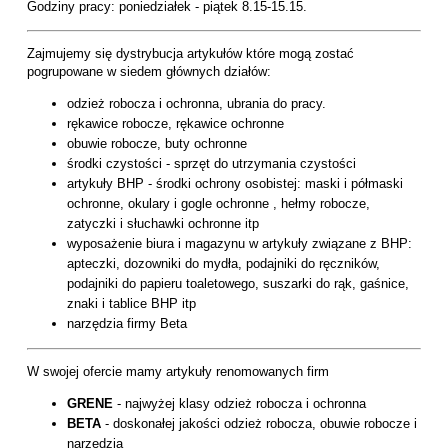
Godziny pracy: poniedziałek - piątek 8.15-15.15.
Zajmujemy się dystrybucja artykułów które mogą zostać
pogrupowane w siedem głównych działów:
odzież robocza i ochronna, ubrania do pracy.
rękawice robocze, rękawice ochronne
obuwie robocze, buty ochronne
środki czystości - sprzęt do utrzymania czystości
artykuły BHP - środki ochrony osobistej: maski i półmaski
ochronne, okulary i gogle ochronne , hełmy robocze,
zatyczki i słuchawki ochronne itp
wyposażenie biura i magazynu w artykuły związane z BHP:
apteczki, dozowniki do mydła, podajniki do ręczników,
podajniki do papieru toaletowego, suszarki do rąk, gaśnice,
znaki i tablice BHP itp
narzędzia firmy Beta
W swojej ofercie mamy artykuły renomowanych firm
GRENE
- najwyżej klasy odzież robocza i ochronna
BETA
- doskonałej jakości odzież robocza, obuwie robocze i
narzędzia