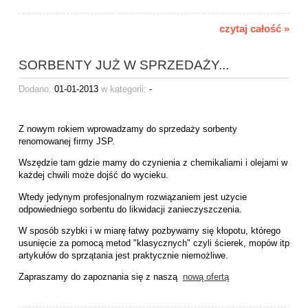
czytaj całość »
SORBENTY JUŻ W SPRZEDAŻY...
Dodano:
01-01-2013
w kategorii:
-
Z nowym rokiem wprowadzamy do sprzedaży sorbenty
renomowanej firmy JSP.
Wszędzie tam gdzie mamy do czynienia z chemikaliami i olejami w
każdej chwili może dojść do wycieku.
Wtedy jedynym profesjonalnym rozwiązaniem jest użycie
odpowiedniego sorbentu do likwidacji zanieczyszczenia.
W sposób szybki i w miarę łatwy pozbywamy się kłopotu, którego
usunięcie za pomocą metod "klasycznych" czyli ścierek, mopów itp
artykułów do sprzątania jest praktycznie niemożliwe.
Zapraszamy do zapoznania się z naszą
nową ofertą