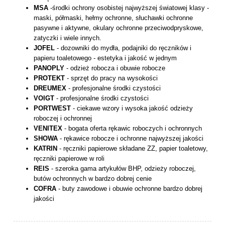
MSA
-środki ochrony osobistej najwyższej światowej klasy -
maski, półmaski, hełmy ochronne, słuchawki ochronne
pasywne i aktywne, okulary ochronne przeciwodpryskowe,
zatyczki i wiele innych.
JOFEL
- dozowniki do mydła, podajniki do ręczników i
papieru toaletowego - estetyka i jakość w jednym
PANOPLY
- odzież robocza i obuwie robocze
PROTEKT
- sprzęt do pracy na wysokości
DREUMEX
- profesjonalne środki czystości
VOIGT
- profesjonalne środki czystości
PORTWEST
- ciekawe wzory i wysoka jakość odzieży
roboczej i ochronnej
VENITEX
- bogata oferta rękawic roboczych i ochronnych
SHOWA
- rękawice robocze i ochronne najwyższej jakości
KATRIN
- ręczniki papierowe składane ZZ, papier toaletowy,
ręczniki papierowe w roli
REIS
- szeroka gama artykułów BHP, odzieży roboczej,
butów ochronnych w bardzo dobrej cenie
COFRA
- buty zawodowe i obuwie ochronne bardzo dobrej
jakości