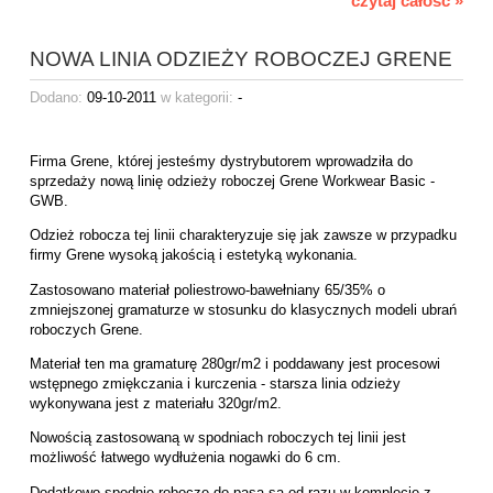
czytaj całość »
NOWA LINIA ODZIEŻY ROBOCZEJ GRENE
Dodano:
09-10-2011
w kategorii:
-
Firma Grene, której jesteśmy dystrybutorem wprowadziła do
sprzedaży nową linię odzieży roboczej Grene Workwear Basic -
GWB.
Odzież robocza tej linii charakteryzuje się jak zawsze w przypadku
firmy Grene wysoką jakością i estetyką wykonania.
Zastosowano materiał poliestrowo-bawełniany 65/35% o
zmniejszonej gramaturze w stosunku do klasycznych modeli ubrań
roboczych Grene.
Materiał ten ma gramaturę 280gr/m2 i poddawany jest procesowi
wstępnego zmiękczania i kurczenia - starsza linia odzieży
wykonywana jest z materiału 320gr/m2.
Nowością zastosowaną w spodniach roboczych tej linii jest
możliwość łatwego wydłużenia nogawki do 6 cm.
Dodatkowo spodnie robocze do pasa są od razu w komplecie z