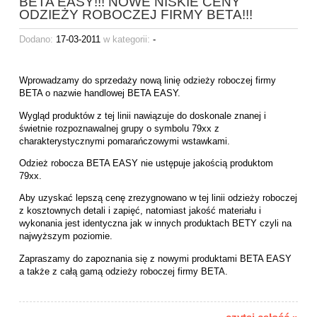
BETA EASY!!! NOWE NISKIE CENY
ODZIEŻY ROBOCZEJ FIRMY BETA!!!
Dodano:
17-03-2011
w kategorii:
-
Wprowadzamy do sprzedaży nową linię odzieży roboczej firmy
BETA o nazwie handlowej BETA EASY.
Wygląd produktów z tej linii nawiązuje do doskonale znanej i
świetnie rozpoznawalnej grupy o symbolu 79xx z
charakterystycznymi pomarańczowymi wstawkami.
Odzież robocza BETA EASY nie ustępuje jakością produktom
79xx.
Aby uzyskać lepszą cenę zrezygnowano w tej linii odzieży roboczej
z kosztownych detali i zapięć, natomiast jakość materiału i
wykonania jest identyczna jak w innych produktach BETY czyli na
najwyższym poziomie.
Zapraszamy do zapoznania się z nowymi produktami BETA EASY
a także z całą gamą odzieży roboczej firmy BETA.