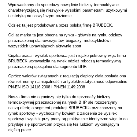
Wprowadzamy do sprzedaży nową linię bielizny termoaktywnej
charakteryzującą się niezwykle wysokimi parametrami użytkowymi
i estetyką na najwyższym poziomie.
Odzież ta jest produkowana przez polską firmę BRUBECK.
Od lat marka ta jest obecna na rynku - głównie na rynku odzieży
przeznaczonej dla rowerzystów, biegaczy, motocyklistów i
wszystkich uprawiających aktywnie sport.
Ciężka praca i wysiłek sportowca jest niejako pokrewny więc firma
BRUBECK wprowadziła na rynek odzież roboczą termoaktywną
przeznaczoną specjalnie dla segmentu BHP.
Oprócz walorów związanych z regulacją ciepłoty ciała posiada ona
również normy na niepalność i antyelektrostatyczność odpowiednio
PN-EN ISO 14116:2008 i PN-EN 1149:2008
Nasza firma nie ograniczy się tylko do sprzedaży bielizny
termoaktywnej przeznaczonej na rynek BHP ale rozszerzymy
naszą ofertę o segment produkcji BRUBECK'a przeznaczony na
rynek sportowy - wychodzimy bowiem z założenia że wysiłek
sportowy i wysiłek przy pracy są praktycznie identyczne więc to co
przydaje się sportowcom przyda się też ludziom wykonującym
ciężką pracę